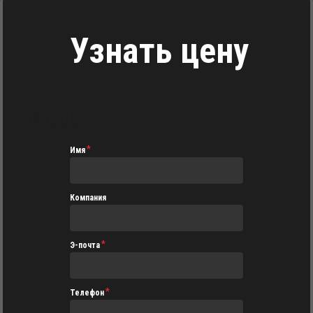
Узнать цену
form inside ru
Имя
Компания
Э-почта
Телефон