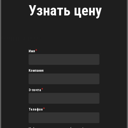
Узнать цену
form inside ru
Имя
Компания
Э-почта
Телефон