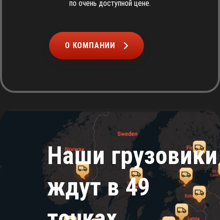
по очень доступной цене.
О КОМПАНИИ
Наши грузовики
ждут в 49
точках