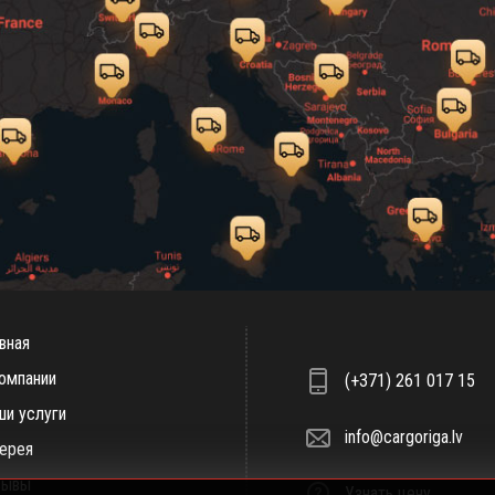
вная
омпании
(+371) 261 017 15
ши услуги
info@cargoriga.lv
лерея
зывы
Узнать цену