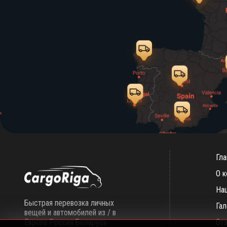
Гла
О к
На
Быстрая перевозка личных
Га
вещей и автомобилей из / в
Европа Россия Беларусь
От